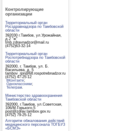
Контролирующие
организации
Территориальный орган
Росздравнадзора по Тамбовской
области
392030 г.Тамбов, ул.Урожайная,
д.2 "ж"
tmb.zdravnadzor@mail.ru
(4752)63-32-14
Территориальный орган
Роспотребнадзора по Тамбовской
области
392000, г. Тамбов, ул. Б.
Васильева, д. 5
tambov_rpn@68.rospotrebnadzor.ru
(4752) 47-25-12
;
ВКонтакте
;
Одноклассники
.
Телеграм
Министерство здравоохранения
Тамбовской области
392000, г.Тамбов, ул.Советская,
106/М.Горького,5
post@zdrav.tambov.gov.ru
(4752) 79-25-12
Алгоритм обжалования действий
медицинского персонала ТОГБУЗ
«БСМЭ»