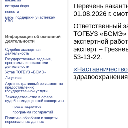
вакансии
Перечень вакант
история бюро
новости
01.08.2026 г. смо
меры поддержки участникам
СВО
Ответственный з
ТОГБУЗ «БСМЭ» - 
Информация об основной
экспертной работ
деятельности
эксперт – Грезнев
Судебно-экспертная
деятельность
53-13-22.
Государственные задания,
программы и показатели
деятельности
«Наставничество
Устав ТОГБУЗ «БСМЭ»
здравоохранения
Лицензии
Административный регламент по
предоставлению
государственной услуги
Законодательство в сфере
судебно-медицинской экспертизы
права пациентов
программа госгарантий
Политика обработки и защиты
персональных данных