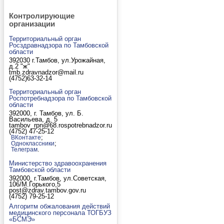
Контролирующие
организации
Территориальный орган
Росздравнадзора по Тамбовской
области
392030 г.Тамбов, ул.Урожайная,
д.2 "ж"
tmb.zdravnadzor@mail.ru
(4752)63-32-14
Территориальный орган
Роспотребнадзора по Тамбовской
области
392000, г. Тамбов, ул. Б.
Васильева, д. 5
tambov_rpn@68.rospotrebnadzor.ru
(4752) 47-25-12
;
ВКонтакте
;
Одноклассники
.
Телеграм
Министерство здравоохранения
Тамбовской области
392000, г.Тамбов, ул.Советская,
106/М.Горького,5
post@zdrav.tambov.gov.ru
(4752) 79-25-12
Алгоритм обжалования действий
медицинского персонала ТОГБУЗ
«БСМЭ»