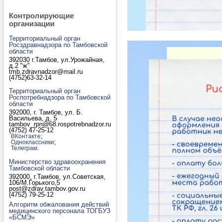
Контролирующие
организации
Территориальный орган
Росздравнадзора по Тамбовской
области
392030 г.Тамбов, ул.Урожайная,
д.2 "ж"
tmb.zdravnadzor@mail.ru
(4752)63-32-14
Территориальный орган
Роспотребнадзора по Тамбовской
области
392000, г. Тамбов, ул. Б.
Васильева, д. 5
tambov_rpn@68.rospotrebnadzor.ru
(4752) 47-25-12
;
ВКонтакте
;
Одноклассники
.
Телеграм
Министерство здравоохранения
Тамбовской области
392000, г.Тамбов, ул.Советская,
106/М.Горького,5
post@zdrav.tambov.gov.ru
(4752) 79-25-12
Алгоритм обжалования действий
медицинского персонала ТОГБУЗ
«БСМЭ»