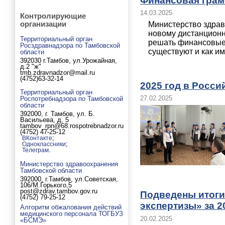
Финансовая грам
14.03.2025
Контролирующие
Министерство здрав
организации
новому дистанционно
Территориальный орган
решать финансовые 
Росздравнадзора по Тамбовской
существуют и как ими
области
392030 г.Тамбов, ул.Урожайная,
д.2 "ж"
tmb.zdravnadzor@mail.ru
(4752)63-32-14
2025 год в Росс
Территориальный орган
27.02.2025
Роспотребнадзора по Тамбовской
области
392000, г. Тамбов, ул. Б.
Васильева, д. 5
tambov_rpn@68.rospotrebnadzor.ru
(4752) 47-25-12
;
ВКонтакте
;
Одноклассники
.
Телеграм
Министерство здравоохранения
Тамбовской области
392000, г.Тамбов, ул.Советская,
106/М.Горького,5
post@zdrav.tambov.gov.ru
Подведены итоги
(4752) 79-25-12
экспертизы» за 2
Алгоритм обжалования действий
медицинского персонала ТОГБУЗ
20.02.2025
«БСМЭ»