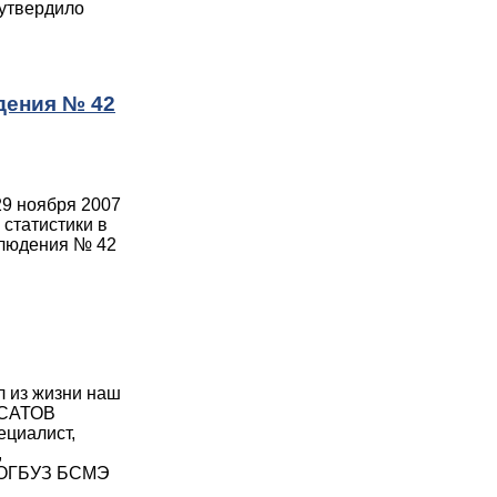
 утвердило
дения № 42
 29 ноября 2007
 статистики в
блюдения № 42
л из жизни наш
МУСАТОВ
циалист,
,
 ТОГБУЗ БСМЭ