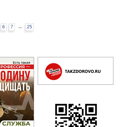
...
6
7
25