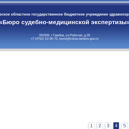
ское областное государственное бюджетное учреждение здравоох
«Бюро судебно-медицинской экспертизы
392008, г.Тамбов, ул.Рабочая, д.35
+7 (4752) 53-66-70, bsme@zdrav.tambov.gov.ru
1
2
3
4
5