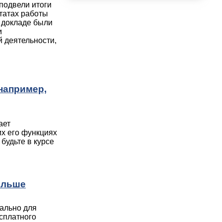
подвели итоги
ьтатах работы
 докладе были
и
 деятельности,
например,
ает
х его функциях
будьте в курсе
ольше
ально для
сплатного