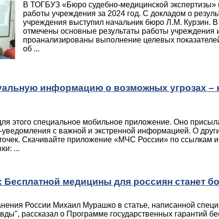
В ТОГБУЗ «Бюро судебно-медицинской экспертизы» 
работы учреждения за 2024 год. С докладом о резул
учреждения выступил начальник бюро Л.М. Курзин. В
отмечены основные результаты работы учреждения 
проанализированы выполнение целевых показателей
об ...
туальную информацию о возможных угрозах – 
для этого специальное мобильное приложение. Оно присыл
-уведомления с важной и экстренной информацией. О други
рточек. Скачивайте приложение «МЧС России» по ссылкам и 
и: ...
 Бесплатной медицины для россиян станет б
нения России Михаил Мурашко в статье, написанной специ
вды", рассказал о Программе государственных гарантий бе