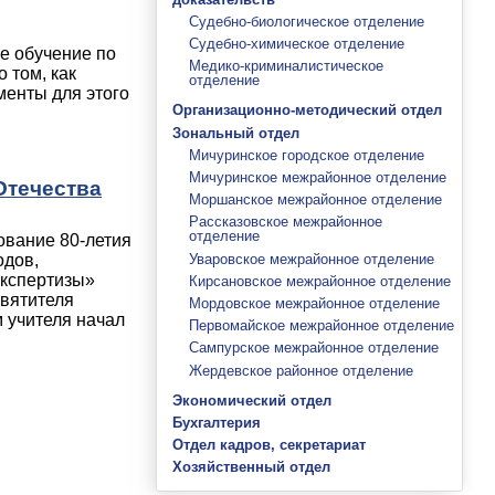
Судебно-биологическое отделение
Судебно-химическое отделение
е обучение по
Медико-криминалистическое
 том, как
отделение
менты для этого
Организационно-методический отдел
Зональный отдел
Мичуринское городское отделение
Мичуринское межрайонное отделение
Отечества
Моршанское межрайонное отделение
Рассказовское межрайонное
отделение
ование 80-летия
Уваровское межрайонное отделение
одов,
экспертизы»
Кирсановское межрайонное отделение
вятителя
Мордовское межрайонное отделение
 учителя начал
Первомайское межрайонное отделение
Сампурское межрайонное отделение
Жердевское районное отделение
Экономический отдел
Бухгалтерия
Отдел кадров, секретариат
Хозяйственный отдел