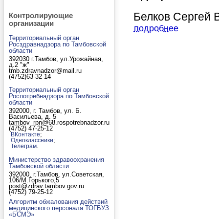
Белков Сергей 
Контролирующие
организации
подробнее
Территориальный орган
Росздравнадзора по Тамбовской
области
392030 г.Тамбов, ул.Урожайная,
д.2 "ж"
tmb.zdravnadzor@mail.ru
(4752)63-32-14
Территориальный орган
Роспотребнадзора по Тамбовской
области
392000, г. Тамбов, ул. Б.
Васильева, д. 5
tambov_rpn@68.rospotrebnadzor.ru
(4752) 47-25-12
;
ВКонтакте
;
Одноклассники
.
Телеграм
Министерство здравоохранения
Тамбовской области
392000, г.Тамбов, ул.Советская,
106/М.Горького,5
post@zdrav.tambov.gov.ru
(4752) 79-25-12
Алгоритм обжалования действий
медицинского персонала ТОГБУЗ
«БСМЭ»