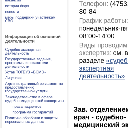
вакансии
Телефон:
(47531
история бюро
80-84
новости
меры поддержки участникам
График работы:
СВО
понедельник-пя
08:00-14:00
Информация об основной
деятельности
Виды проводи
Судебно-экспертная
экспертиз:
см. в
деятельность
Государственные задания,
разделе
«судеб
программы и показатели
деятельности
экспертная
Устав ТОГБУЗ «БСМЭ»
деятельность»
Лицензии
Административный регламент по
предоставлению
государственной услуги
Законодательство в сфере
судебно-медицинской экспертизы
права пациентов
Зав. отделение
программа госгарантий
врач - судебно-
Политика обработки и защиты
персональных данных
медицинский э