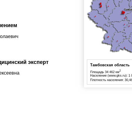
лением
колаевич
дицинский эксперт
Тамбовская область
2
Площадь 34 462 км
ексеевна
Население (www.gks.ru): 1 
Плотность населения: 30,48