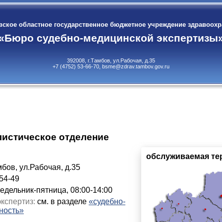
ское областное государственное бюджетное учреждение здравоох
«Бюро судебно-медицинской экспертизы
392008, г.Тамбов, ул.Рабочая, д.35
+7 (4752) 53-66-70, bsme@zdrav.tambov.gov.ru
истическое отделение
обслуживаемая те
мбов, ул.Рабочая, д.35
54-49
едельник-пятница, 08:00-14:00
кспертиз:
см. в разделе
«судебно-
ность»