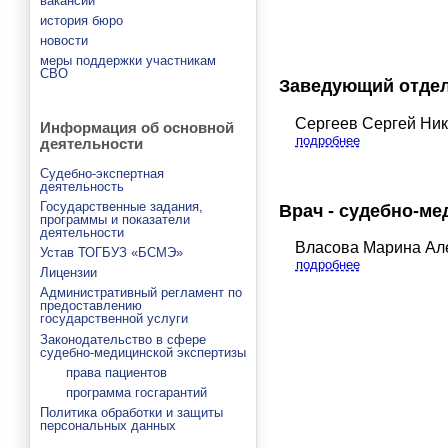
вакансии
история бюро
новости
меры поддержки участникам
СВО
Заведующий отде
Сергеев Сергей Ни
Информация об основной
подробнее
деятельности
Судебно-экспертная
деятельность
Государственные задания,
Врач - судебно-ме
программы и показатели
деятельности
Власова Марина Ал
Устав ТОГБУЗ «БСМЭ»
подробнее
Лицензии
Административный регламент по
предоставлению
государственной услуги
Законодательство в сфере
судебно-медицинской экспертизы
права пациентов
программа госгарантий
Политика обработки и защиты
персональных данных