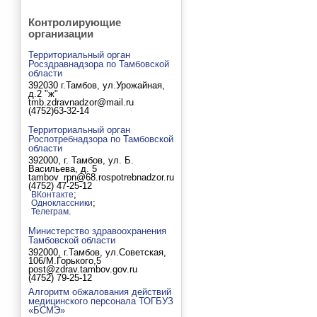
Контролирующие
организации
Территориальный орган
Росздравнадзора по Тамбовской
области
392030 г.Тамбов, ул.Урожайная,
д.2 "ж"
tmb.zdravnadzor@mail.ru
(4752)63-32-14
Территориальный орган
Роспотребнадзора по Тамбовской
области
392000, г. Тамбов, ул. Б.
Васильева, д. 5
tambov_rpn@68.rospotrebnadzor.ru
(4752) 47-25-12
;
ВКонтакте
;
Одноклассники
.
Телеграм
Министерство здравоохранения
Тамбовской области
392000, г.Тамбов, ул.Советская,
106/М.Горького,5
post@zdrav.tambov.gov.ru
(4752) 79-25-12
Алгоритм обжалования действий
медицинского персонала ТОГБУЗ
«БСМЭ»