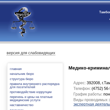
Тамбов
версия для слабовидящих
Медико-криминал
главная
начальник бюро
структура бюро
Адрес:
392008, г.Та
правила внутреннего распорядка
для посетителей
Телефон:
(4752) 56-
противодействие коррупции
График работы:
пон
перечень и цены на платные
Виды проводимых э
медицинские услуги
экспертная деятель
наставничество